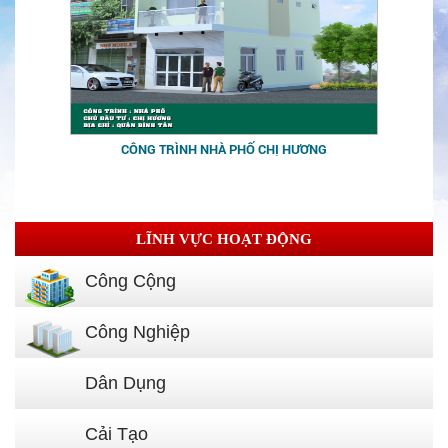
CÔNG TRÌNH NHÀ PHỐ CHỊ HƯƠNG
LĨNH VỰC HOẠT ĐỘNG
Công Cộng
Công Nghiệp
Dân Dụng
Cải Tạo