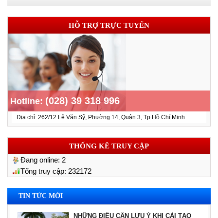
HỖ TRỢ TRỰC TUYẾN
(028) 39 318 996
Hotline:
Địa chỉ: 262/12 Lê Văn Sỹ, Phường 14, Quận 3, Tp Hồ Chí Minh
THỐNG KÊ TRUY CẬP
Đang online:
2
Tổng truy cập:
232172
TIN TỨC MỚI
NHỮNG ĐIỀU CẦN LƯU Ý KHI CẢI TẠO