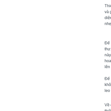
Thi
và 
diệ
nhẹ
Để 
thự
này
hoa
lên
Để 
khô
leo
Về 
thi