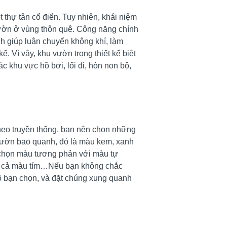
ệt thự tân cổ điển. Tuy nhiên, khái niệm
vườn ở vùng thôn quê. Công năng chính
nh giúp luân chuyển không khí, làm
kế. Vì vậy, khu vườn trong thiết kế biệt
c khu vực hồ bơi, lối đi, hòn non bộ,
heo truyền thống, bạn nên chọn những
 vườn bao quanh, đó là màu kem, xanh
 chọn màu tương phản với màu tự
à cả màu tím…Nếu bạn không chắc
ộ bạn chọn, và đặt chúng xung quanh