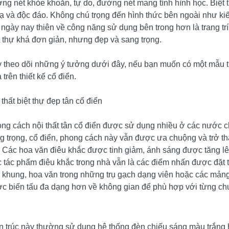
ng nét khỏe khoắn, tự do, đường nét mang tính hình học. Biệt t
lạ và độc đáo. Không chú trọng đến hình thức bên ngoài như kiến 
 ngày nay thiên về công năng sử dụng bên trong hơn là trang trí
t thự khá đơn giản, nhưng đẹp và sang trọng.
 theo dõi những ý tưởng dưới đây, nếu bạn muốn có một mẫu thi
 trên thiết kế cổ điển.
 thất biệt thự đẹp tân cổ điển
ng cách nội thất tân cổ điển được sử dụng nhiều ở các nước ch
g trọng, cổ điển, phong cách này vẫn được ưa chuộng và trở thà
. Các hoa văn điêu khắc được tinh giảm, ánh sáng được tăng l
 tác phẩm điêu khắc trong nhà vẫn là các điểm nhấn được đặt
 khung, hoa văn trong những trụ gạch dạng viên hoặc các mảng 
c biến tấu đa dạng hơn về không gian để phù hợp với từng ch
n trúc này thường sử dụng hệ thống đèn chiếu sáng màu trắng 