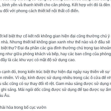
, bình yên và thanh khiết cho căn phòng. Kết hợp với đó là đè
ếu đối với phong cách thiết kế nội thất cổ điển.
ết kế biệt thự cổ kết nối không gian hiện đại cũng thường chú ý
t nhà. Nhưng thiết kế không gian xanh như thế nào và ở đâu sẽ 
t biệt thự? Đại đa phần các gia đình thường chú trọng tạo kho
ng như giữa phòng khách và bếp, hay các ban công của phòng 
 đây là các khu vực có mật độ sử dụng cao.
 cạnh đó, trong kiến trúc biệt thự hiện đại ngày nay thiên về s
ên nhiên. Vì vậy, kính được sử dụng nhiều trong các ô cửa để n
 sắc cũng có sự thay đổi rõ rệt. Gam màu sáng được sử dụng n
 ghi sáng. Mái ngói dốc cũng được sử dụng để tạo được sự ấm 
u Âu.
hài hòa trong bố cục vườn