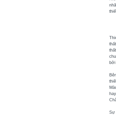
nhã
thi
Thi
thấ
thấ
chu
bởi
Bên
thi
Màu
hay
Châ
Sự 