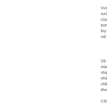
Vườ
vườ
của
tro
thự
mô 
Về 
màu
nhạ
nhi
chắ
khu
Cổn