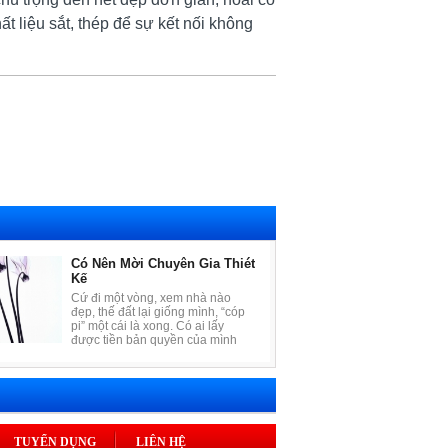
t liệu sắt, thép để sự kết nối không
Có Nên Mời Chuyên Gia Thiét
Kế
Cứ đi một vòng, xem nhà nào
đẹp, thế đất lại giống mình, “cóp
pi” một cái là xong. Có ai lấy
được tiền bản quyền của mình
đâu, tội quái gì mà tốn kém cho
tập giấy “vạch ngang, vẽ dọc”?
Cẩn thận hơn, người ta tìm cách
mượn bản thiết kế của chủ nhà
đã xây hoặc tìm hiểu ai là chủ
thầu công trình, mời về làm cho
mình. Chủ thầu sẽ vui vẻ nhận
TUYỂN DỤNG
LIÊN HỆ