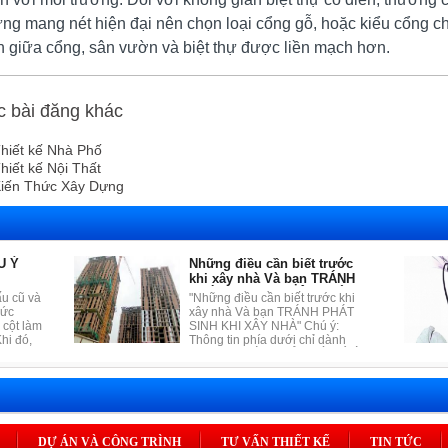
ng mang nét hiện đại nên chọn loại cổng gỗ, hoặc kiểu cổng chấ
n giữa cổng, sân vườn và biệt thự được liền mạch hơn.
c bài đăng khác
hiết kế Nhà Phố
hiết kế Nội Thất
iến Thức Xây Dựng
U Ý
Những điều cần biết trước
khi xây nhà Và bạn TRÁNH
PHÁT SINH KHI XÂY NHÀ
ấu cũ và
"Những điều cần biết trước khi
hức
xây nhà Và bạn TRÁNH PHÁT
 cột làm
SINH KHI XÂY NHÀ" Chú ý:
hi đó,
Thông tin phía dưới chỉ dành
 giữa
riêng cho CÁC CHỦ NHÀ CÓ Ý
thể xây
ĐỊNH XÂY NHÀ TRONG NĂM
 dày để
2015 HOẶC NĂM 2016 MUỐN
oặc làm
QUẢN LÍ TIẾN TRÌNH XÂY NHÀ
chèn vào
MỘT CÁCH HIỆU QUẢ VÀ KHOA
 giác
HỌC
 tận
DỰ ÁN VÀ CÔNG TRÌNH
TƯ VẤN THIẾT KẾ
TIN TỨC