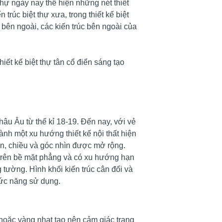
hự ngày nay thể hiện những nét thiết
trúc biệt thự xưa, trong thiết kế biệt
 bên ngoài, các kiến trúc bên ngoài của
ết kế biệt thự tân cổ điển sáng tạo
âu Âu từ thế kỉ 18-19. Đến nay, với vẻ
nh một xu hướng thiết kế nội thất hiện
ên, chiều và góc nhìn được mở rộng.
 trên bề mặt phẳng và có xu hướng hạn
tường. Hình khối kiến trúc cân đối và
ức năng sử dụng.
hoặc vàng nhạt tạo nên cảm giác trang