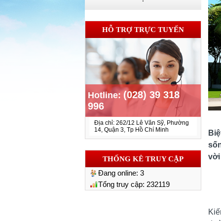
HỖ TRỢ TRỰC TUYẾN
(028) 39 318
Hotline:
996
Địa chỉ: 262/12 Lê Văn Sỹ, Phường
14, Quận 3, Tp Hồ Chí Minh
Biệ
sống
vời
THỐNG KÊ TRUY CẬP
Đang online:
3
Tổng truy cập:
232119
Kiế