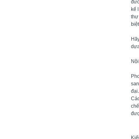
đườ
kế 
thự
biệ
Hãy
dựa
Nội
Pho
san
đại
Các
chế
đượ
Kiế