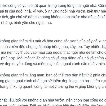
ết kế cổng có vai trò rất quan trọng trong tổng thể ngôi nhà. C
giá trị của ngôi nhà. Vì vậy, ở những ngôi nhà vườn, biệt thự hiệ
n tích, gia chủ sẽ dành khoảng không gian trước nhà để thiết kế
 nhàng, bình yên cho ngôi nhà.
không gian thêm dịu mát và hòa cùng sắc xanh của cây cỏ xung
, nhà vườn đều chọn giải pháp trồng hoa, cây leo. Tuy nhiên, b
 mà nên tùy thuộc vào màu của ngoại thất ngôi nhà để tìm cho 
 phù hợp. Mỗi một chiếc cổng có vẻ đẹp riêng của nó và chính
 vẻ đẹp duyên dáng và mềm mại của ngoại cảnh căn nhà vườn h
không gian thêm lãng mạn, bạn có thể treo đèn hắt từ 2 phía ch
ng gian ngoại cảnh nhà bạn sẽ thêm đẹp lung linh hơn, bên cạ
 trang trí xung quanh cũng là một ý tưởng thú vị giúp không gian
chất liệu, đối với không gian nhà vườn, nên chọn loại cổng gỗ 
ện với môi trường. Đối với không gian biệt thự cổ điển, thường 