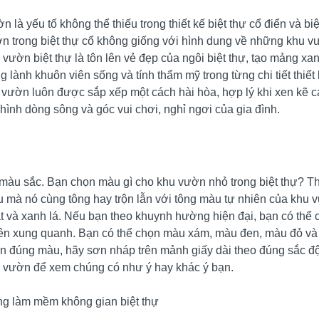
n là yếu tố không thể thiếu trong thiết kế biệt thự cổ điển và bi
n trong biệt thự cổ không giống với hình dung về những khu 
 vườn biệt thự là tôn lên vẻ đẹp của ngôi biệt thự, tạo mảng xa
ng lành khuôn viên sống và tính thẩm mỹ trong từng chi tiết thiết 
 vườn luôn được sắp xếp một cách hài hòa, hợp lý khi xen kẽ cá
hình dòng sông và góc vui chơi, nghỉ ngơi của gia đình.
màu sắc. Bạn chọn màu gì cho khu vườn nhỏ trong biệt thự? T
 mà nó cùng tông hay trộn lẫn với tông màu tự nhiên của khu
t và xanh lá. Nếu bạn theo khuynh hường hiện đại, bạn có thể
ên xung quanh. Bạn có thể chọn màu xám, màu đen, màu đỏ v
n đúng màu, hãy sơn nháp trên mảnh giấy dài theo đúng sắc đ
 vườn để xem chúng có như ý hay khác ý bạn.
g làm mềm không gian biệt thự