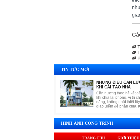
như
gia
Cá
T
T
K
TIN TỨC MỚI
NHỮNG ĐIỀU CẦN LƯ
KHI CẢI TẠO NHÀ
Cần nương theo hệ kết c
khi chia lại phòng, vị trí c
năng, không nhất thiết lấy
giao điểm để phân chia. K
cột sẽ lồi ra "chênh vênh"
phòng và giải pháp là có 
áp thêm, tạo mảng tường
HÌNH ẢNH CÔNG TRÌNH
không thấy cột nhô ra. H
những kệ trang trí lồng, 
vị trí "cột vướng", tạo cảm
không gian bình phẳng và
TRANG CHỦ
GIỚI THIỆU