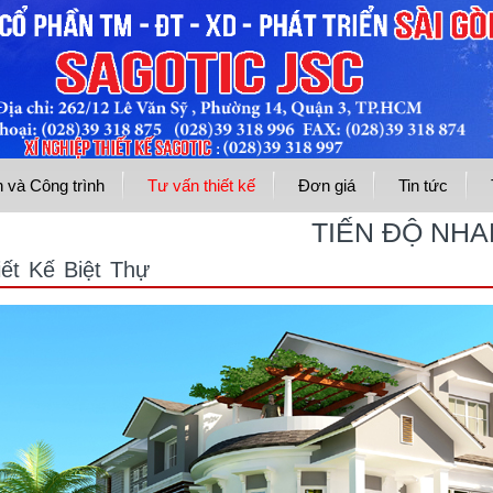
 và Công trình
Tư vấn thiết kế
Đơn giá
Tin tức
TIẾN ĐỘ NHANH - 
iết Kế Biệt Thự