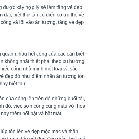
ổng được xây hợp lý sẽ làm tăng vẻ đẹp
n đại, biệt thự tân cổ điển có ưu thế về
 cổng và lối vào ấn tượng, tăng vẻ đẹp
 quanh, hầu hết cổng của các căn biệt
ạn không nhất thiết phải theo xu hướng
chiếc cổng nhà mình một loại và sắc
 vẻ đẹp đó như điểm nhấn ấn tượng tôn
ay biệt thự.
ân của cổng lên trên để những buổi tối,
nh đó, việc sơn cổng cùng màu với hoa
 này thêm nổi bật và bắt mắt.
giúp tôn lên vẻ đẹp mộc mạc và thân
chú trọng đến nét đẹp đơn giản, hoài cổ